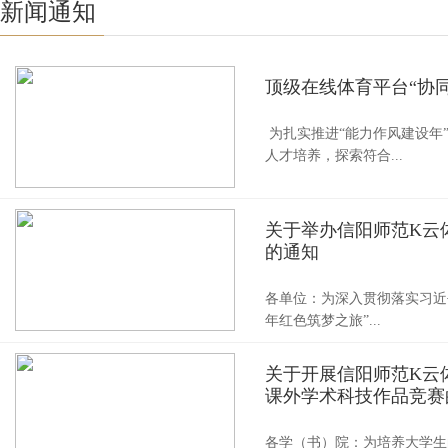
新闻通知
顶级在线体育平台“协
为扎实推进“能力作风建设年
人才培养，探索符合...
关于举办信阳师范K云
的通知
各单位：为深入贯彻落实习近
年红色筑梦之旅”...
关于开展信阳师范K云体
课外学术科技作品竞赛
各学（书）院：为培养大学生