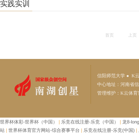
实践实训
首页
上页
信阳师范大学 ● K
中心地址：河南省信阳
管理维护：K云体育
世界杯体彩-世界杯（中国）
|
乐竞在线注册-乐竞（中国）
|
龙8-l
站
|
世界杯体育官方网站-综合赛事平台
|
乐竞在线注册-乐竞(中国)
|