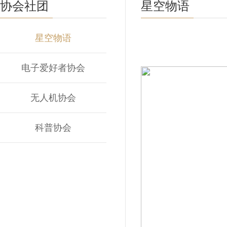
协会社团
星空物语
星空物语
电子爱好者协会
无人机协会
科普协会