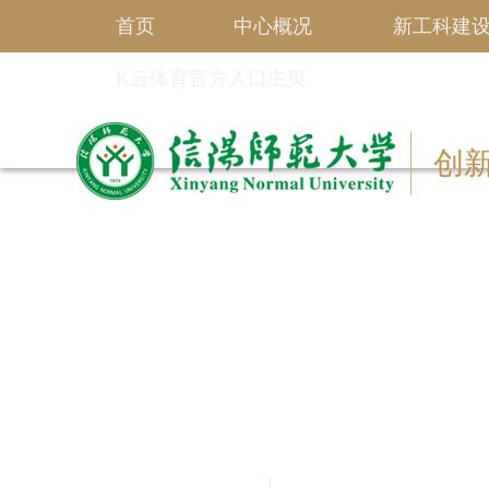
首页
中心概况
新工科建
K云体育官方入口主页
创