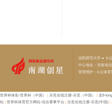
信阳师范大学 ● K
中心地址：河南省信阳
管理维护：K云体育
世界杯体彩-世界杯（中国）
|
乐竞在线注册-乐竞（中国）
|
龙8-l
站
|
世界杯体育官方网站-综合赛事平台
|
乐竞在线注册-乐竞(中国)
|