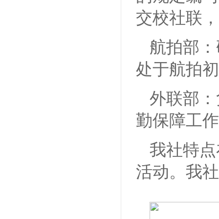
交校社联，
航拍部：
处于航拍初
外联部：
勤保障工作
我社特点
活动。我社