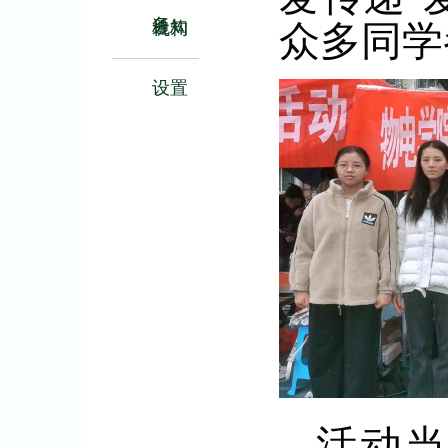
务
通知
机构
众多同学
设置
活动