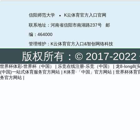
信阳师范大学
K云体育官方入口官网
●
联系地址：河南省信阳市南湖路237号 邮
编：464000
管理维护：K云体育官方入口&智创网络科技
版权所有：© 2017-2
世界杯体彩-世界杯（中国）
|
乐竞在线注册-乐竞（中国）
|
龙8-long
(中国)一站式体育服务官方网站
|
K体育·「中国」官方网站
|
世界杯体育
务官方网站
|