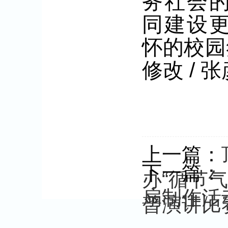
务社会
同建设
怀的校园
修改
/
张
上一篇：
下一篇：
办“循节
扇制作活
普演讲比