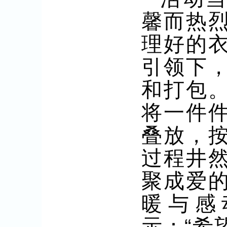
馨而热
理好的
引领下
和打包
将一件
叠放，
过程井
聚成爱
暖与感
示：“希